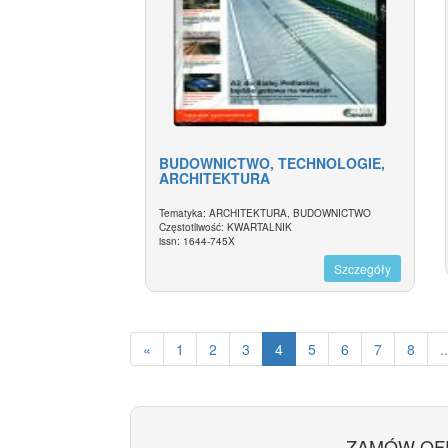
BUDOWNICTWO, TECHNOLOGIE,
ARCHITEKTURA
Tematyka: ARCHITEKTURA, BUDOWNICTWO
Częstotliwość: KWARTALNIK
issn: 1644-745X
Szczegóły
«
1
2
3
4
5
6
7
8
..
ZAMÓW OF