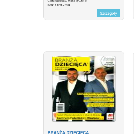
Częstotliwość: MIESIĘCZNIK
issn: 1429-7698
Szczegóły
BRANŻA DZIECIĘCA