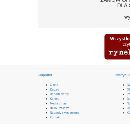
DLA 
wy
Kolporter
Dystrybuc
O nas
Dy
Zarząd
Of
Departamenty
Pr
Kariera
Dz
Media o nas
No
Biuro Prasowe
Ce
Nagrody i wyróżnienia
Ko
Kontakt