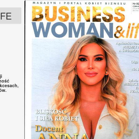
IFE
ji
zność
ukcesach,
ów.