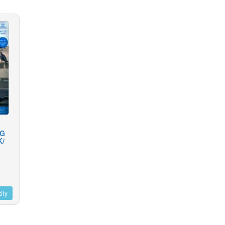
NG
/
óły