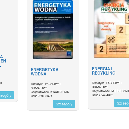
JA
ZEŃ
.
ENERGIA I
ENERGETYKA
RECYKLING
WODNA
I
Tematyka: FACHOWE I
IK
Tematyka: FACHOWE I
BRANŻOWE
BRANŻOWE
Częstotliwość: MIESIĘCZNI
Częstotliwość: KWARTALNIK
czegóły
issn: 2544-4875
issn: 2299-0674
Szczeg
Szczegóły