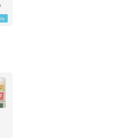
K
óły