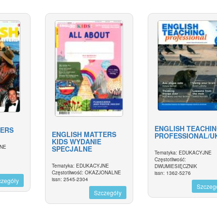
ENGLISH TEACHI
TERS
ENGLISH MATTERS
PROFESSIONAL/UK
KIDS WYDANIE
JNE
SPECJALNE
Tematyka: EDUKACYJNE
Częstotliwość:
Tematyka: EDUKACYJNE
DWUMIESIĘCZNIK
Częstotliwość: OKAZJONALNE
issn: 1362-5276
issn: 2545-2304
czegóły
Szczeg
Szczegóły