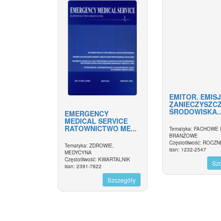
EMITOR. EMIS
ZANIECZYSZC
ŚRODOWISKA..
EMERGENCY
MEDICAL SERVICE
RATOWNICTWO ME...
Tematyka: FACHOWE 
BRANŻOWE
Częstotliwość: ROCZN
Tematyka: ZDROWIE,
issn: 1232-2547
MEDYCYNA
Częstotliwość: KWARTALNIK
Sz
issn: 2391-7822
Szczegóły