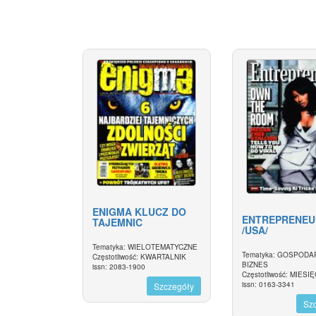
ENIGMA KLUCZ DO
ENTREPRENEU
TAJEMNIC
/USA/
Tematyka: WIELOTEMATYCZNE
Tematyka: GOSPODA
Częstotliwość: KWARTALNIK
BIZNES
issn: 2083-1900
Częstotliwość: MIESI
issn: 0163-3341
Szczegóły
Sz