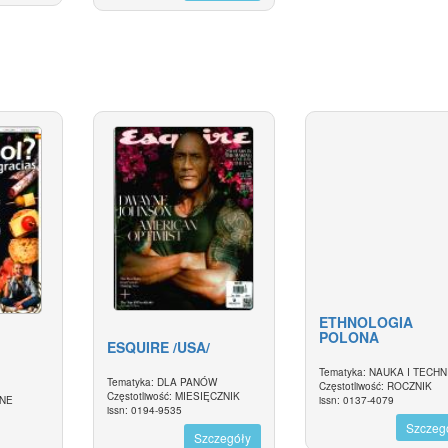
ETHNOLOGIA
POLONA
ESQUIRE /USA/
Tematyka: NAUKA I TECHN
Tematyka: DLA PANÓW
Częstotliwość: ROCZNIK
Częstotliwość: MIESIĘCZNIK
issn: 0137-4079
JNE
issn: 0194-9535
Szczeg
Szczegóły