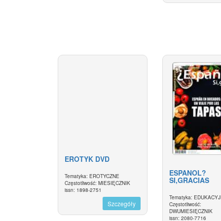
EROTYK DVD
ESPANOL?
Tematyka: EROTYCZNE
SI,GRACIAS
Częstotliwość: MIESIĘCZNIK
issn: 1898-2751
Tematyka: EDUKACY
Szczegóły
Częstotliwość:
DWUMIESIĘCZNIK
issn: 2080-7716