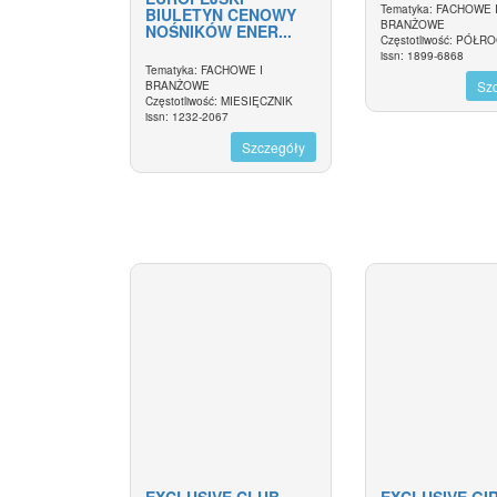
Tematyka: FACHOWE 
BIULETYN CENOWY
BRANŻOWE
NOŚNIKÓW ENER...
Częstotliwość: PÓŁR
issn: 1899-6868
Tematyka: FACHOWE I
Sz
BRANŻOWE
Częstotliwość: MIESIĘCZNIK
issn: 1232-2067
Szczegóły