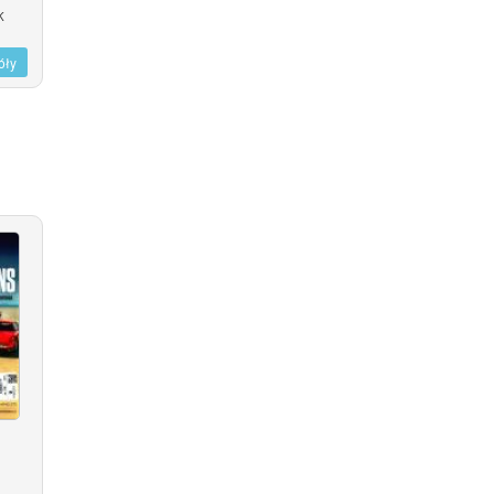
K
óły