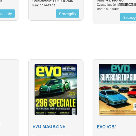
Tematyka: PRAWO
IK
Częstotliwość: PÓŁROCZNIK
Częstotliwość: MIESIĘCZNI
issn: 0014-2263
issn: 1895-0396
czegóły
Szczegóły
Szczeg
G
EVO MAGAZINE
EVO /GB/