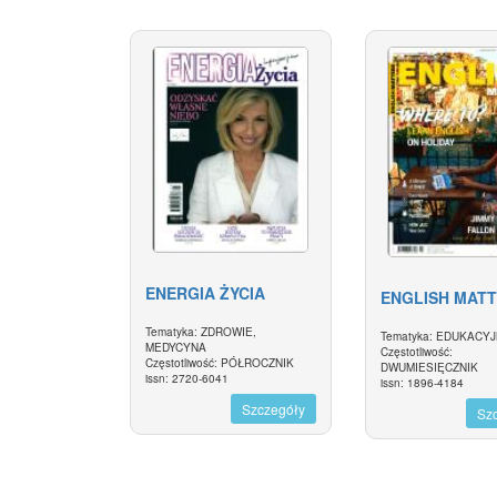
ENERGIA ŻYCIA
ENGLISH MAT
Tematyka: ZDROWIE,
Tematyka: EDUKACY
MEDYCYNA
Częstotliwość:
Częstotliwość: PÓŁROCZNIK
DWUMIESIĘCZNIK
issn: 2720-6041
issn: 1896-4184
Szczegóły
Sz