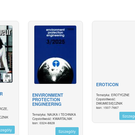
EROTICON
R
ENVIRONMENT
Tematyka: EROTYCZNE
PROTECTION
Częstotliwość:
ENGINEERING
DWUMIESIĘCZNIK
issn: 1507-7667
RCZE,
Tematyka: NAUKA I TECHNIKA
Szczeg
ĘCZNIK
Częstotliwość: KWARTALNIK
issn: 0324-8828
czegóły
Szczegóły