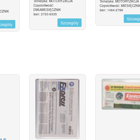
Tematyka: MOTORYZACJA
Tematyka: MOTORYZACJA
I
Częstotliwość:
Częstotliwość: MIESIĘCZNI
DWUMIESIĘCZNIK
issn: 1464-2786
OCZNIK
issn: 2720-6335
Szczeg
Szczegóły
czegóły