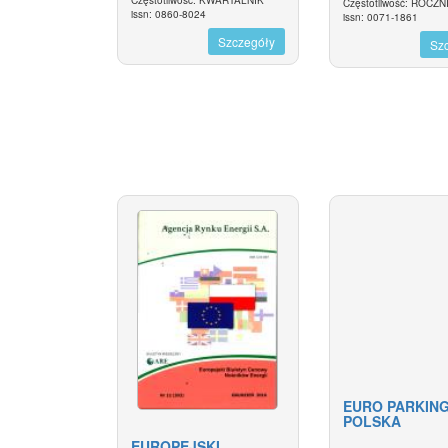
Częstotliwość: KWARTALNIK
Częstotliwość: ROCZN
issn: 0860-8024
issn: 0071-1861
Szczegóły
Sz
EURO PARKIN
POLSKA
EUROPEJSKI