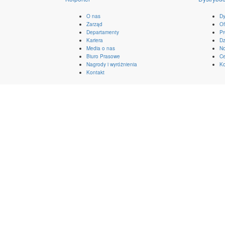
O nas
Dy
Zarząd
Of
Departamenty
Pr
Kariera
Dz
Media o nas
No
Biuro Prasowe
Ce
Nagrody i wyróżnienia
Ko
Kontakt