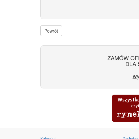
Powrót
ZAMÓW OF
DLA 
wy
Kolporter
Dystrybuc