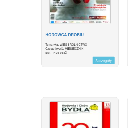
HODOWCA DROBIU
Tematyka: WIEŚ I ROLNICTWO
Częstotliwość: MIESIĘCZNIK
issn: 1425-963X
Szczegóły