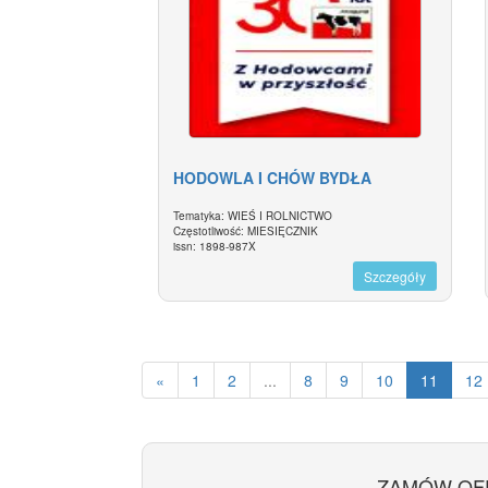
HODOWLA I CHÓW BYDŁA
Tematyka: WIEŚ I ROLNICTWO
Częstotliwość: MIESIĘCZNIK
issn: 1898-987X
Szczegóły
«
1
2
...
8
9
10
11
12
ZAMÓW OF