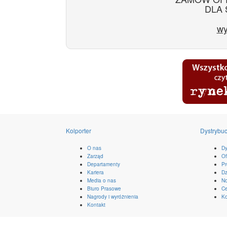
DLA 
wy
Kolporter
Dystrybuc
O nas
Dy
Zarząd
Of
Departamenty
Pr
Kariera
Dz
Media o nas
No
Biuro Prasowe
Ce
Nagrody i wyróżnienia
Ko
Kontakt