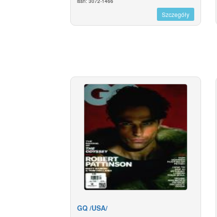
issn: 3072-1466
Szczegóły
GQ /USA/