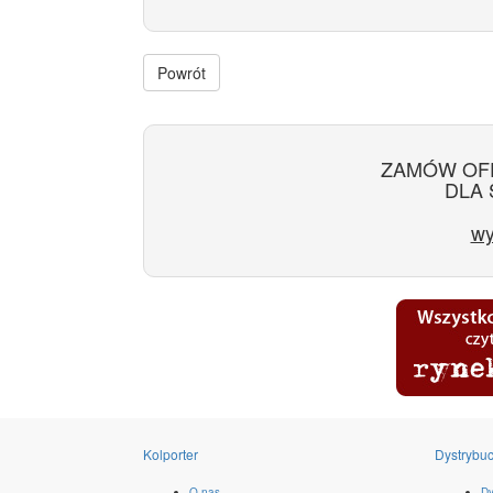
Powrót
ZAMÓW OF
DLA 
wy
Kolporter
Dystrybuc
O nas
Dy