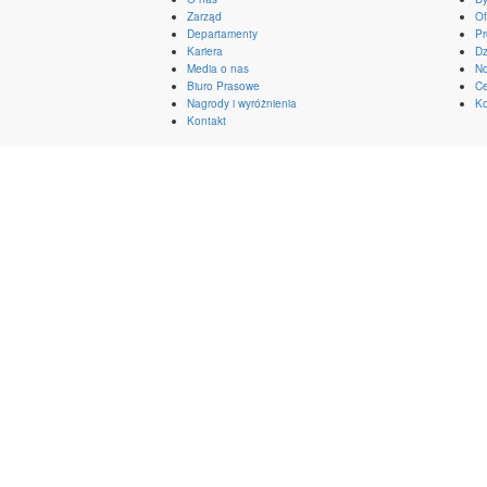
Zarząd
Of
Departamenty
Pr
Kariera
Dz
Media o nas
No
Biuro Prasowe
Ce
Nagrody i wyróżnienia
Ko
Kontakt