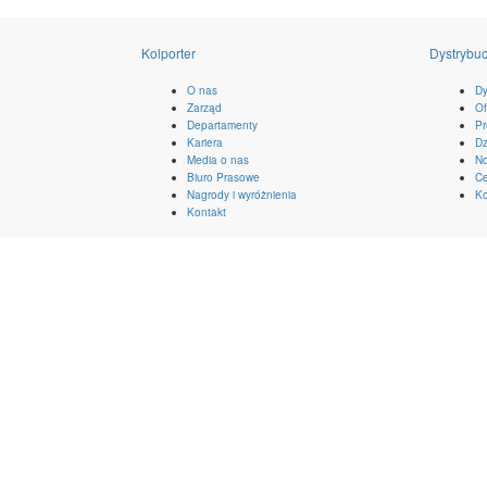
Kolporter
Dystrybuc
O nas
Dy
Zarząd
Of
Departamenty
Pr
Kariera
Dz
Media o nas
No
Biuro Prasowe
Ce
Nagrody i wyróżnienia
Ko
Kontakt