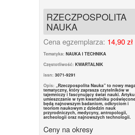
RZECZPOSPOLITA
NAUKA
Cena egzemplarza:
14,90 zł
Tematyka:
NAUKA I TECHNIKA
Częstotliwość:
KWARTALNIK
issn:
3071-9291
Opis:
„Rzeczpospolita Nauka” to nowy mag
tematyczny, który zaprasza czytelników w
tajemniczy i fascynujący świat nauki. Artyku
umieszczanie w tym kwartalniku poświęcon
będą najnowszym badaniom, odkryciom i
teoriom naukowym z dziedzin nauk
przyrodniczych, medycyny, antropologii,
archeologii oraz najnowszych technologii.
Ceny na okresy