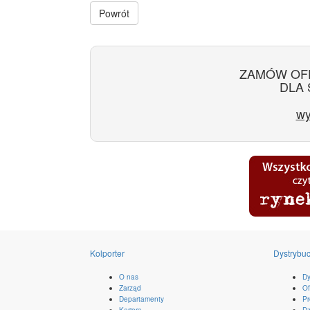
Powrót
ZAMÓW OF
DLA 
wy
Kolporter
Dystrybuc
O nas
Dy
Zarząd
Of
Departamenty
Pr
Kariera
Dz