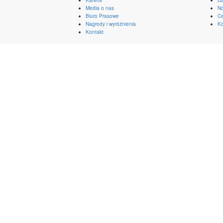
Media o nas
No
Biuro Prasowe
Ce
Nagrody i wyróżnienia
Ko
Kontakt