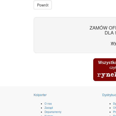
Powrót
ZAMÓW OF
DLA 
wy
Kolporter
Dystrybuc
O nas
Dy
Zarząd
Of
Departamenty
Pr
Kariera
Dz