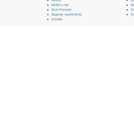
Media o nas
No
Biuro Prasowe
Ce
Nagrody i wyróżnienia
Ko
Kontakt