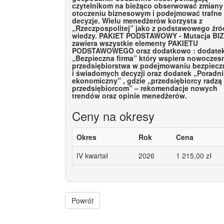
czytelnikom na bieżąco obserwować zmiany
otoczeniu biznesowym i podejmować trafne
decyzje. Wielu menedżerów korzysta z
„Rzeczpospolitej” jako z podstawowego źró
wiedzy. PAKIET PODSTAWOWY - Mutacja BI
zawiera wszystkie elementy PAKIETU
PODSTAWOWEGO oraz dodatkowo : dodate
„Bezpieczna firma” który wspiera nowoczes
przedsiębiorstwa w podejmowaniu bezpiec
i świadomych decyzji oraz dodatek „Poradni
ekonomiczny” , gdzie „przedsiębiorcy radzą
przedsiębiorcom” – rekomendacje nowych
trendów oraz opinie menedżerów.
Ceny na okresy
Okres
Rok
Cena
IV kwartał
2026
1 215,00 zł
Powrót