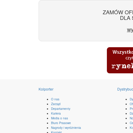
ZAMÓW OF
DLA 
wy
Kolporter
Dystrybuc
O nas
Dy
Zarząd
Of
Departamenty
Pr
Kariera
Dz
Media o nas
No
Biuro Prasowe
Ce
Nagrody i wyróżnienia
Ko
Kontakt