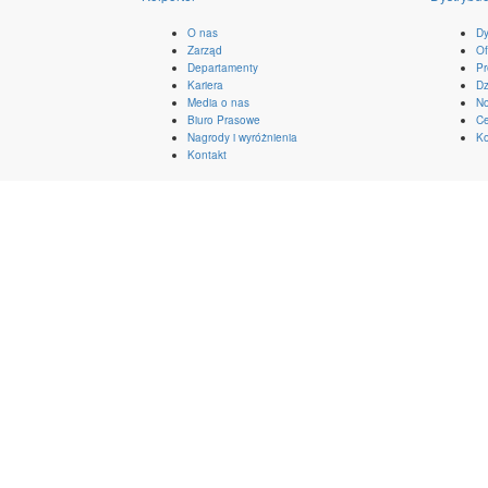
O nas
Dy
Zarząd
Of
Departamenty
Pr
Kariera
Dz
Media o nas
No
Biuro Prasowe
Ce
Nagrody i wyróżnienia
Ko
Kontakt