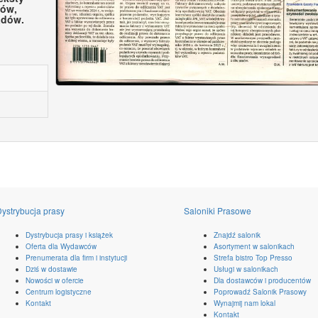
ków,
adów.
ystrybucja prasy
Saloniki Prasowe
Dystrybucja prasy i książek
Znajdź salonik
Oferta dla Wydawców
Asortyment w salonikach
Prenumerata dla firm i instytucji
Strefa bistro Top Presso
Dziś w dostawie
Usługi w salonikach
Nowości w ofercie
Dla dostawców i producentów
Centrum logistyczne
Poprowadź Salonik Prasowy
Kontakt
Wynajmij nam lokal
Kontakt