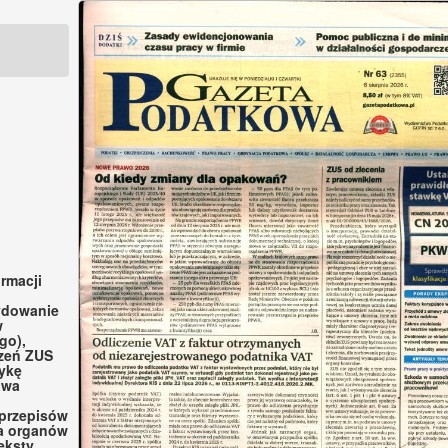
rmacji
ydowanie
w
go),
czeń ZUS
ykę
awa
 przepisów
ka organów
eksty