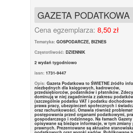
GAZETA PODATKOWA
Cena egzemplarza:
8,50 zł
Tematyka:
GOSPODARCZE, BIZNES
Częstotliwość:
DZIENNIK
2 wydań tygodniowo
issn:
1731-9447
Opis:
Gazeta Podatkowa to ŚWIETNE źródło info
niezbędnych dla księgowych, kadrowców,
przedsiębiorców, podatników i płatników. Zdec
dominują w niej zagadnienia z zakresu podatkó
(szczególnie podatku VAT i podatku dochodowe
prawa pracy, ubezpieczeń społecznych i świad
oraz rachunkowości. Omawia również problemat
postępowania przed organami podatkowymi, pr
gospodarczego i rodzinnego. Na łamach Gazety
opisywane są bieżące informacje, w tym zmiany
prawnych. Prezentowane są aktualne stanowis
podatkowych oraz wyroki sądów. Publikowane t