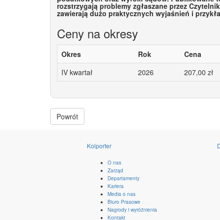
rozstrzygają problemy zgłaszane przez Czytelni
zawierają dużo praktycznych wyjaśnień i przykł
Ceny na okresy
Okres
Rok
Cena
IV kwartał
2026
207,00 zł
Powrót
Kolporter
D
O nas
Zarząd
Departamenty
Kariera
Media o nas
Biuro Prasowe
Nagrody i wyróżnienia
Kontakt