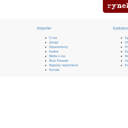
Kolporter
Dystrybuc
O nas
Dy
Zarząd
Of
Departamenty
Pr
Kariera
Dz
Media o nas
No
Biuro Prasowe
Ce
Nagrody i wyróżnienia
Ko
Kontakt