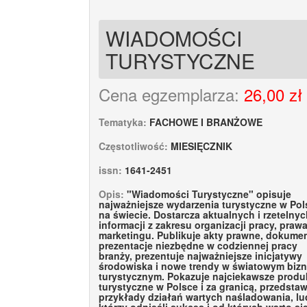
WIADOMOŚCI
TURYSTYCZNE
Cena egzemplarza:
26,00 zł
Tematyka:
FACHOWE I BRANŻOWE
Częstotliwość:
MIESIĘCZNIK
issn:
1641-2451
Opis:
"Wiadomości Turystyczne" opisuje
najważniejsze wydarzenia turystyczne w Pol
na świecie. Dostarcza aktualnych i rzetelny
informacji z zakresu organizacji pracy, prawa
marketingu. Publikuje akty prawne, dokumen
prezentacje niezbędne w codziennej pracy
branży, prezentuje najważniejsze inicjatywy
środowiska i nowe trendy w światowym bizn
turystycznym. Pokazuje najciekawsze produ
turystyczne w Polsce i za granicą, przedstaw
przykłady działań wartych naśladowania, lud
którzy odnieśli sukces i od których warto si