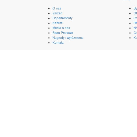
O nas
Dy
Zarząd
Of
Departamenty
Pr
Kariera
Dz
Media o nas
No
Biuro Prasowe
Ce
Nagrody i wyróżnienia
Ko
Kontakt